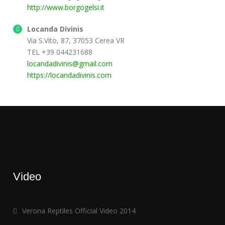
http://www.borgogelsi.it
Locanda Divinis
Via S.Vito, 87, 37053 Cerea VR
TEL +39 044231688
locandadivinis@gmail.com
https://locandadivinis.com
Video
Verona Reptiles Official Video 2014