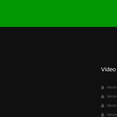
Video
Verona
Verona
Verona
Verona