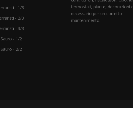
termostati, piante, decorazioni e 
rraristi - 1/3
necessario per un corretto
rraristi - 2/3
mantenimento.
rraristi - 3/3
Sauro - 1/2
Sauro - 2/2
as di Filippo Tosano e C. - Sede legale: Via Masaccio, 7 - 37053 Aspar
Partita IVA 04683130233 - Codice fiscale 04683130233 - SDI TULURS
info@veronareptiles.it
|
veronareptilessas@pec.it
|
Cookies Policy