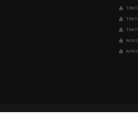
TeleTe
TeleTe
TeleTe
Amico
Amico
Verona Reptiles S