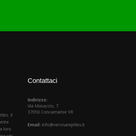
Contattaci
Indirizzo:
Via Masaccio, 7
37050 Concamarise VR
les. Il
mente
Email:
info@veronareptiles.it
la loro
lampade,