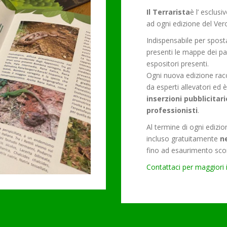
Il Terrarista
è l’ esclus
ad ogni edizione del Ver
Indispensabile per spostar
presenti le mappe dei padi
espositori presenti.
Ogni nuova edizione racc
da esperti allevatori ed 
inserzioni pubblicitari
professionisti
.
Al termine di ogni edizion
incluso gratuitamente
ne
fino ad esaurimento sco
Contattaci per maggiori 