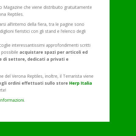
ivo Magazine che viene distribuito gratuitamente
ona Reptiles.
si all’interno della fiera, tra le pagine sono
glioni fieristici con gli stand e l’elenco degli
oglie interessantissimi approfondimenti scritti
è possibile
acquistare spazi per articoli ed
e di settore, dedicati a privati e
e del Verona Reptiles, inoltre, il Terrarista viene
gli ordini effettuati sullo store
Herp Italia
rte!
informazioni
.